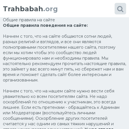
Trahbabah
.org
Категории
фото
Общие правила на сайте
Общие правила поведения на сайте:
Большие сиськи
Начнем с того, что на сайте общаются сотни людей,
Блондинки
разных религий и взглядов, и все они являются
полноправными посетителями нашего сайта, поэтому
Африка
если мы хотим чтобы это сообщество людей
функционировало нам и необходимы правила. Мы
Порно в чулках
настоятельно рекомендуем прочитать настоящие правила,
это займет у вас всего минут пять, но сбережет нам и вам
Проститутки
время и поможет сделать сайт более интересным и
организованным.
Домашнее порно
Начнем с того, что на нашем сайте нужно вести себя
Японки
уважительно ко всем посетителям сайта. Не надо
оскорблений по отношению к участникам, это всегда
Няшки
лишнее. Если есть претензии - обращайтесь к Админам
или Модераторам (воспользуйтесь личными
Модели
сообщениями). Оскорбление других посетителей
считается у нас одним из самых тяжких нарушений и
Сперма на лице