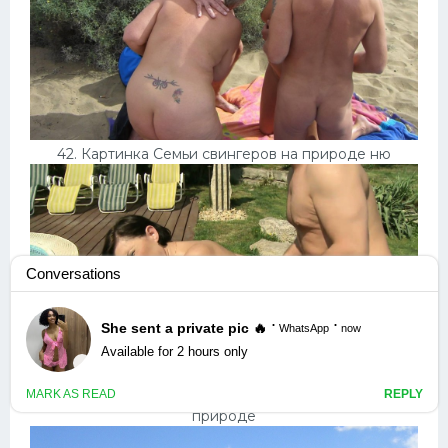
42. Картинка Семьи свингеров на природе ню
43. Картинка Двойное проникновение зрелых на
природе