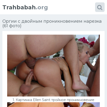
Trahbabah
.org
Оргии с двойным проникновением нарезка
(61 фото)
Категории
фото
Большие сиськи
Блондинки
Африка
Порно в чулках
1. Картинка Ellen Saint тройное проникновение
Проститутки