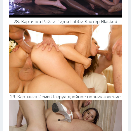
28. Картинка Райли Рид и Габби Картер Blacked
29. Картинка Реми Лакруа двойное проникновение