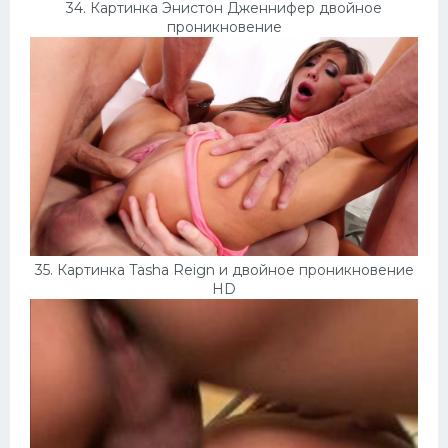
34. Картинка Энистон Дженнифер двойное
проникновение
35. Картинка Tasha Reign и двойное проникновение
HD