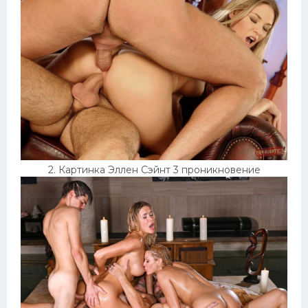
Домашнее порно
Японки
Няшки
Модели
Сперма на лице
Минет
2. Картинка Эллен Сэйнт 3 проникновение