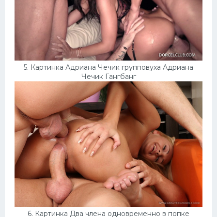
5. Картинка Адриана Чечик групповуха Адриана
Чечик Гангбанг
6. Картинка Два члена одновременно в попке