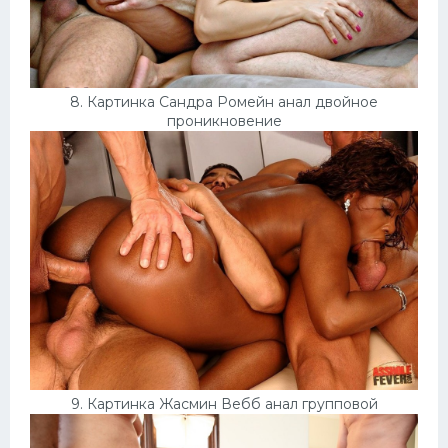
8. Картинка Сандра Ромейн анал двойное
проникновение
9. Картинка Жасмин Вебб анал групповой