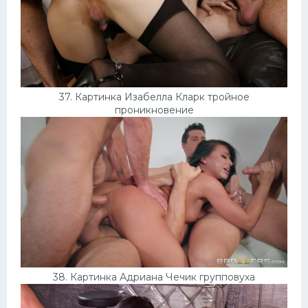
37. Картинка Изабелла Кларк тройное
проникновение
38. Картинка Адриана Чечик групповуха