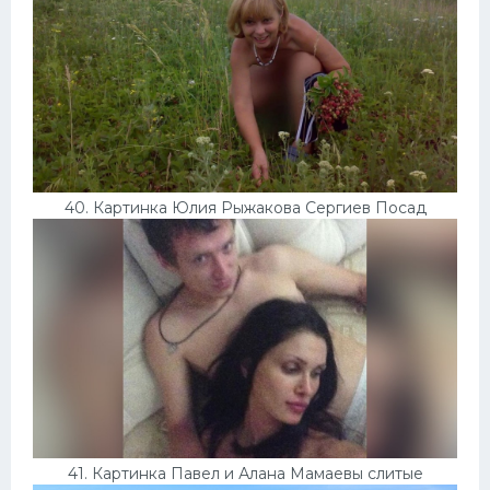
40. Картинка Юлия Рыжакова Сергиев Посад
41. Картинка Павел и Алана Мамаевы слитые