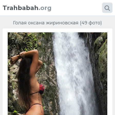
Trahbabah
.org
Голая оксана жириновская (49 фото)
Категории
фото
Большие сиськи
Блондинки
Африка
Порно в чулках
Проститутки