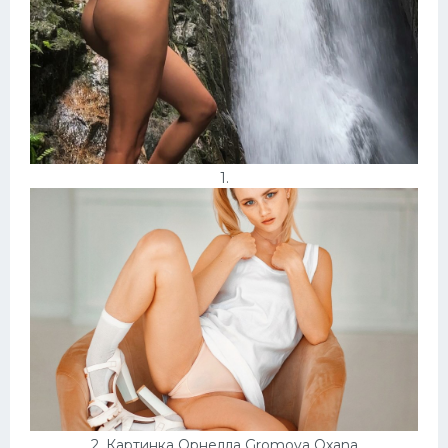
Домашнее порно
Японки
Няшки
Модели
1.
Сперма на лице
Минет
2. Картинка Орнелла Gromova Oxana